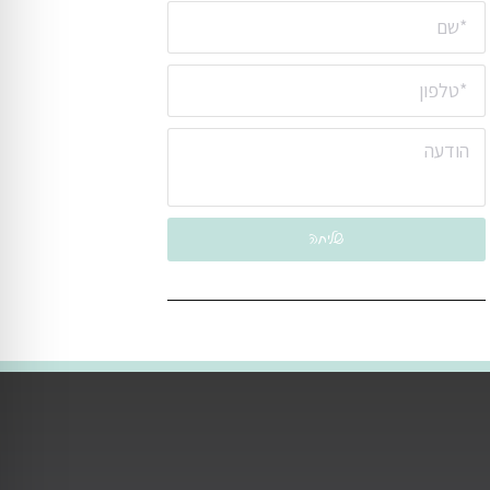
תר
שליחה
סק!