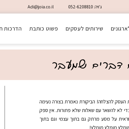
ג'ויה: 052-6208810
Adi@joia.co.il
ארגונים
שירותים לעסקים
פשוט כותבת
הדרכות חי
ים דברים שמעבר
ת העסק להצלחה! הביקורת נאמרת בצורה נעימה
י לא להשאר עם שאלות שלא פתורות. אין ספק
אית על מסע מרתק גם בתוך עצמי וגם בתוך
שוברים את ה
ומלץ מומלץ מומלץ!