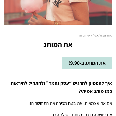
עמוד הבית
/
כללי
/ את המותג
את המותג
את המותג ב-9.90!
איך להפסיק להרגיש “עסק נחמד” ולהתחיל להיראות
כמו מותג אמיתי?
אם את עצמאית, את בטח מכירה את התחושה הזו:
את עושה עבודה מצוינת, יש לך ערך,