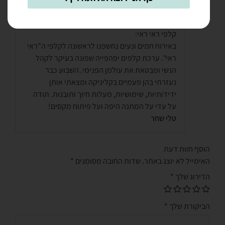
טלי שחר
–
12/11/2015
5
דורג
מתוך
קלפי ראי ראי:
5
באירוח חמים ונעים נחשפנו לראשונה לקלפי ה"ראי
ראי". ערכת קלפים יפהפייה שפונה בעיקר לקהל
הנשי ומבטאת את עולמן הפנימי. השבוע כבר
נעזרתי בהן פעמיים בקליניקה ומצאתי אותן
ידידותיות, שימושיות, מעלות חיוך ותובנות. תודה
על עדי על המתנה היפה ועל פיתוח מקסים!
טלי שחר
הוסף חוות דעת
האימייל לא יוצג באתר.
שדות החובה מסומנים
*
הדירוג שלך
*
הביקורת שלך
*