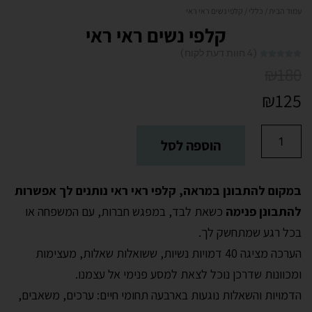
עמוד הבית
/
כללי
/ קלפי נשים ראי ראי
קלפי נשים ראי ראי
(
4
חוות דעת לקוח)
4
מדורגים
₪
180
5.00
מתוך
5 מבוסס על
דירוגים של
₪
125
לקוחות
הוספה לסל
במקום להתבונן במראה, קלפי ראי ראי נותנים לך אפשרות
להתבונן פנימה
כשאת לבד, במפגש חברות, עם המשפחה או
בכל רגע שמתחשק לך.
הערכה מציגה 40 דמויות נשיות, ששואלות שאלות, מעצימות
ומכוונות שדרכן נוכל לצאת למסע פנימי אל עצמנו.
הדמויות והשאלות נוגעות בארבעה תחומי חיים: ערכים, משאבים,