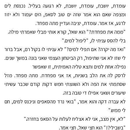
עומדת, יושבת, עומדת, יושבת, לא רגועה בעליל. נכנסת לים
ומצפה שאם הוא אמר שזה ים טוב לסאפ, הים יעמוד ולא יזוז
לרגע, אז אמר. עומדת, יציבה ועדיין מתה מפחד.
"ממה את מפחדת?" הוא שאל, קורא אותי מבלי שאמרתי מילה.
בלי להסס עניתי לו, "ליפול למים."
"ואז מה יקרה? אם תפלי למים?" לא עניתי לו בקול רם, אבל ברור
לי שזו לא אני שתיפול, רק הביטחון העצמי שאני בונה במשך שנים.
נפילה אחת למים ותצא טליה האמיתית, זו שאפשר
לרסק לה את הלב בשניות, אז אני מפחדת. מתה מפחד. מזל
שסתמתי את הפה ולא השווצתי חמש דקות קודם שכבר עשיתי
שיעורים ושאני אפילו די טובה בזה.
לא עברה דקה והוא אמר, "בואי נרד מהסאפים וניכנס למים, חם
לי ממש."
"לא, אין מצב, אני לא אצליח לעלות על הסאפ בחזרה."
"בשבילי?!" הוא חצי שאל, חצי אמר.