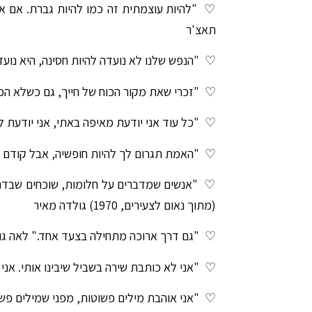
♡
"להיות עוצמתית זה כמו להיות גברת. אם 
תאצ'ר
♡
"הנפש שלנו לא נועדה להיות חסינה, היא נועד
♡ "
זכרי שאת מקור הכוח של חייך, גם כשלא ה
♡
"כל עוד אני יודעת מאיפה באתי, אני יודעת לא
♡
"האמת תגרום לך להיות חופשיה, אבל קודם הי
♡
"אנשים שמדברים על חלומות, שוכחים שבדר
(מתוך נאום לצעירים, 1970) גולדה מאיר
♡
"גם דרך ארוכה מתחילה בצעד אחד." לאה גו
♡
"אני לא כותבת שירה בשביל שיבינו אותי. אני 
♡
"אני אוהבת מילים פשוטות, מפני שמילים פשו