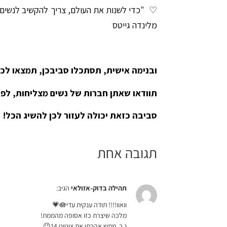
♡
"כדי לשנות את העולם, צריך להקשיב לנשים 
מלינדה גייטס
ובנימה אישית, תסתכלו סביבכן, תמצאו לכן
תוודאו שאתן חברות של נשים מצליחות, לפעמ
סביבה כזאת יכולה לעזור לכן להשיג הכל!
תגובה אחת
תהילה בדוק-אזולאי
הגיב:
וואוו!!!! תודה ענקית עדי🪷💗
מלכה שיצרת כזו אסופה מהממת!
נ.ב. ממש אהבתי את ציטוט 14😉