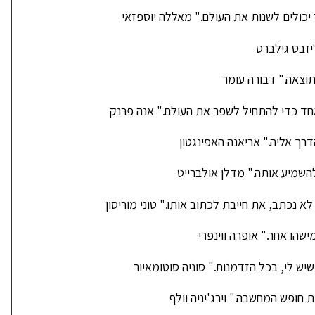
יכולים לשנות את העולם." מאללה יוספזאי
יזבט גילברט
וצאה." דבורה עומר
ד כדי להתחיל לשפר את העולם." אנה פרנק
רך אליה." אריאנה האפינגטון
השמיע אותה." מדלן אולברייט
 נכתב, את חייבת לכתוב אותו." טוני מוריסון
שהו אחר." אופרה ווינפרי
יש לי, בכל הזדמנות." סוניה סוטומאיור
ת חופש המחשבה." וירג'יניה וולף